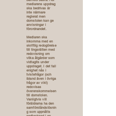
medlarens uppdrag
ska bedrivas är
inte närmare
reglerat men
domstolen kan ge
anvisningar i
förordnandet.
Medlaren ska
inkomma med en
skriftlig redogörelse
till tingsrätten med
redovisning om
vilka åtgärder som
vidtagits under
uppdraget. I det fall
enighet nås i
tvistefrågor (och
ibland även i övriga
frågor av vikt)
redovisas
överenskommelsen
till domstolen.
Vanligtvis vill
föräldrarna ha den
samförståndslösnin
g som uppnåtts
nedtecknad i en