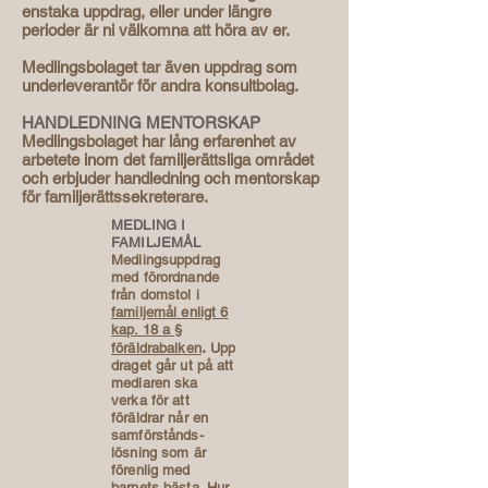
enstaka uppdrag, eller under längre
perioder är ni välkomna att höra av er.
Medlingsbolaget tar även uppdrag som
underleverantör för andra konsultbolag.
HANDLEDNING MENTORSKAP
Medlingsbolaget har lång erfarenhet av
arbetete inom det familjerättsliga området
och erbjuder handledning och mentorskap
för familjerättssekreterare.​
MEDLING I
FAMILJEMÅL​
Medlingsuppdrag
med förordnande
från domstol i
familjemål enligt 6
kap. 18 a §
.
föräldrabalken
Upp
draget går ut på att
medlaren ska
verka för att
föräldrar når en
samförstånds­
lösning som är
förenlig med
barnets bästa. Hur