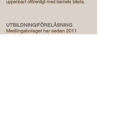
uppenbart oförenligt med barnets bästa.
UTBILDNING/FÖRELÄSNING
Medlingsbolaget har sedan 2011
genomfört ett stort antal utbildningar
och föreläsningar på
familjerättsenheter, domstolar och
Lunds universitet. Den övervägande
delen har tillkommit genom
förfrågningar till oss. Vi har även
arrangerat 3-dagarsutbildningar i egen
regi. Då i ämnena VBU-utredningar
respektive samarbetssamtal.
Vi har inga planer på ytterligare
utbildningar i egen regi. Om intresse
finns går det bra att ta kontakt för att
diskutera ett upplägg för
utbildning/föreläsning. De ämnen som
är aktuella berör familjerätt så som:
VBU-utredningar- Samarbetssamtal-
Konflikt&Försoning- Att arbeta med