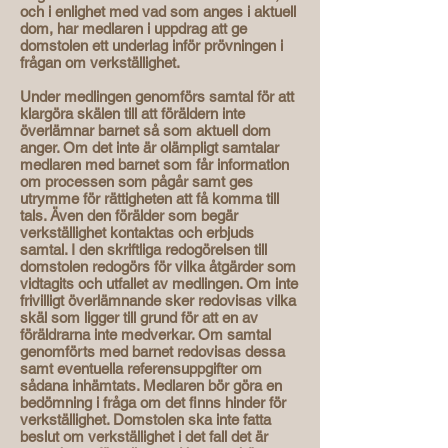
och i enlighet med vad som anges i aktuell
dom, har medlaren i uppdrag att ge
domstolen ett underlag inför prövningen i
frågan om verkställighet. ​
Under medlingen genomförs samtal för att
klargöra skälen till att föräldern inte
överlämnar barnet så som aktuell dom
anger. Om det inte är olämpligt samtalar
medlaren med barnet som får information
om processen som pågår samt ges
utrymme för rättigheten att få komma till
tals. Även den förälder som begär
verkställighet kontaktas och erbjuds
samtal.​ I den skriftliga redogörelsen till
domstolen redogörs för vilka åtgärder som
vidtagits och utfallet av medlingen. Om inte
frivilligt överlämnande sker redovisas vilka
skäl som ligger till grund för att en av
föräldrarna inte medverkar. Om samtal
genomförts med barnet redovisas dessa
samt eventuella referensuppgifter om
sådana inhämtats. Medlaren bör göra en
bedömning i fråga om det finns hinder för
verkställighet. Domstolen ska inte fatta
beslut om verkställighet i det fall det är