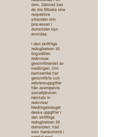
dom. Därmed kan
de dra tillbaka sina
respektive
yrkanden och
processen i
domstolen kan
avslutas.
I den skriftliga
redogörelsen till
tingsrätten
redovisas
genomförandet av
medlingen. Om
barnsamtal har
genomförts och
referensuppgifter
från exempelvis
socialtjänsten
hämtats in
redovisar
Medlingsbolaget
dessa uppgifter i
den skriftliga
redogörelsen till
domstolen. Vad
som framkommit i
samtal med