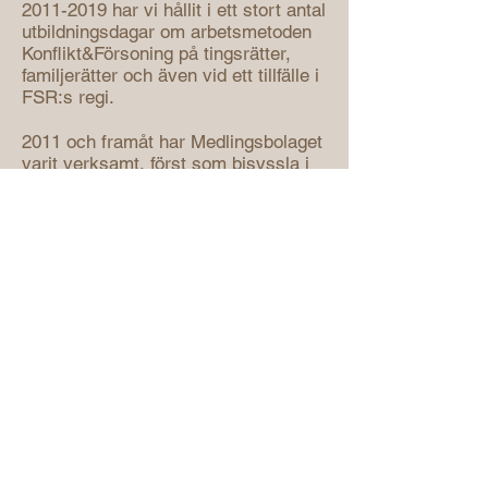
2011-2019
har vi hållit i ett stort antal
utbildningsdagar om arbetsmetoden
Konflikt&Försoning på tingsrätter,
familjerätter och även vid ett tillfälle i
FSR:s regi.
2011 och framåt har Medlingsbolaget
varit verksamt, först som bisyssla i
kombination med deltidstjänster inom
kommunal familjerätt. 2017 och
framåt har Therése Kumlin varit
verksam enbart i företaget. Även
Antonija Andersson har under flera år
varit verksam enbart i bolaget men
har sedan 2020 även arbetat som
chef i anställning företrädesvis inom
det familjerättsliga området.
2011 och framåt arbetar vi med
medlingsuppdrag i familjemål och
verkställighetsmål med förordnanden
från domstolar.